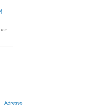
M
 der

Adresse