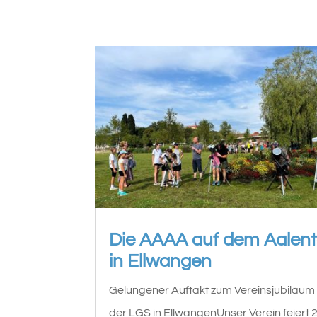
Die AAAA auf dem Aalen
in Ellwangen
Gelungener Auftakt zum Vereinsjubiläum
der LGS in EllwangenUnser Verein feiert 