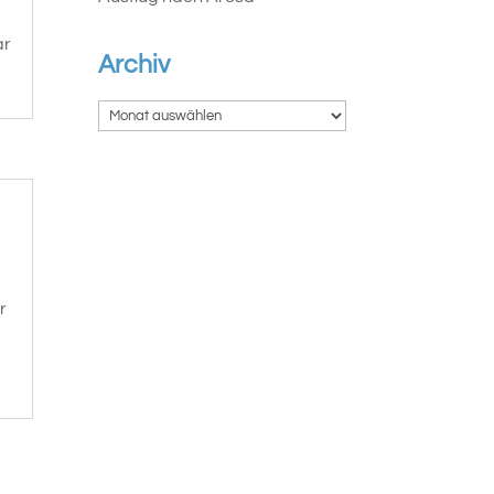
ar
Archiv
r