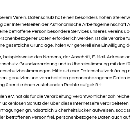
unserem Verein. Datenschutz hat einen besonders hohen Stellen
ng der Internetseiten der Astronomische Arbeitsgemeinschaft Aa
ine betroffene Person besondere Services unseres Vereins üb
ersonenbezogener Daten erforderlich werden. Ist die Verarbei
ne gesetzliche Grundlage, holen wir generell eine Einwilligung d
 beispielsweise des Namens, der Anschrift, E-Mail-Adresse o
 Datenschutz-Grundverordnung und in Übereinstimmung mit den 
tenschutzbestimmungen. Mittels dieser Datenschutzerklärung mö
en, genutzten und verarbeiteten personenbezogenen Daten in
ng über die ihnen zustehenden Rechte aufgeklärt.
 e.V. hat als für die Verarbeitung Verantwortlicher zahlreich
ückenlosen Schutz der über diese Internetseite verarbeiteten
tragungen grundsätzlich Sicherheitslücken aufweisen, sodass 
der betroffenen Person frei, personenbezogene Daten auch auf