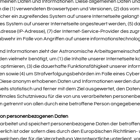
emeinen Daten und Informationen. Diese allgemeinen Daten und
n die (1) verwendeten Browsertypen und Versionen, (2) das v
elcher ein zugreifendes System auf unsere Internetseite gelangt 
s System auf unserer Internetseite angesteuert werden, (5) das
ll-Adresse (IP-Adresse), (7) der Internet-Service-Provider des zu
bwehr im Falle von Angriffen auf unsere informationstechnolo
nd Informationen zieht der Astronomische Arbeitsgemeinschaft 
 vielmehr benötigt, um (1) die Inhalte unserer Internetseite kor
u optimieren, (3) die dauerhafte Funktionsfähigkeit unserer in
ten sowie (4) um Strafverfolgungsbehörden im Falle eines Cyber
n. Diese anonym erhobenen Daten und Informationen werden d
eits statistisch und ferner mit dem Ziel ausgewertet, den Date
ptimales Schutzniveau für die von uns verarbeiteten personenbe
n getrennt von allen durch eine betroffene Person angegebe
 von personenbezogenen Daten
erarbeitet und speichert personenbezogene Daten der betroffen
rlich ist oder sofern dies durch den Europäischen Richtlinie
welchen der für die Verarbeitung Verantwortliche unterliegt, 