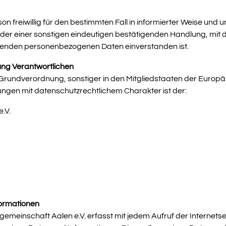
rson freiwillig für den bestimmten Fall in informierter Weise u
der einer sonstigen eindeutigen bestätigenden Handlung, mit de
effenden personenbezogenen Daten einverstanden ist.
tung Verantwortlichen
-Grundverordnung, sonstiger in den Mitgliedstaaten der Europ
gen mit datenschutzrechtlichem Charakter ist der:
.V.
formationen
gemeinschaft Aalen e.V. erfasst mit jedem Aufruf der Internetse