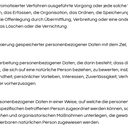
 automatisierter Verfahren ausgeführte Vorgang oder jede sol
 das Erfassen, die Organisation, das Ordnen, die Speicheru
e Offenlegung durch Übermittlung, Verbreitung oder eine ande
as Löschen oder die Vernichtung.
kierung gespeicherter personenbezogener Daten mit dem Ziel, 
 Verarbeitung personenbezogener Daten, die darin besteht, da
die sich auf eine natürliche Person beziehen, zu bewerten, i
ndheit, persönlicher Vorlieben, Interessen, Zuverlässigkeit, Ve
der vorherzusagen.
rsonenbezogener Daten in einer Weise, auf welche die perso
r spezifischen betroffenen Person zugeordnet werden können, so
hen und organisatorischen Maßnahmen unterliegen, die gewä
ifizierbaren natürlichen Person zugewiesen werden.