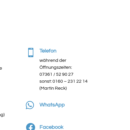

Telefon
während der
Öffnungszeiten:
e
07361 / 52 90 27
sonst: 0160 – 231 22 14
(Martin Reck)

WhatsApp
ng)

Facebook