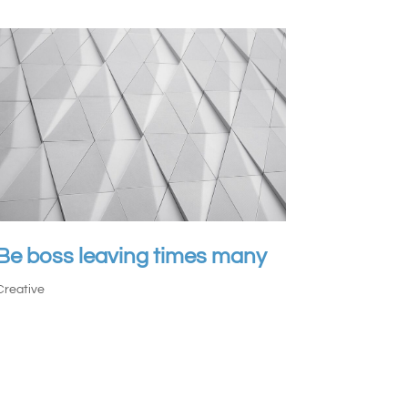
Be boss leaving times many
Creative